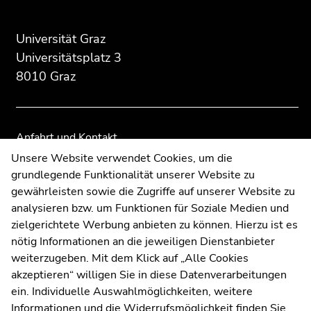
Seitenbereichs.
des
dieses
dieses
Zur
Seitenbereichs:
Seitenbereichs.
Seitenbereichs.
Übersicht
Zusatzinformationen:
Zur
Zur
Universität Graz
der
Übersicht
Übersicht
Universitätsplatz 3
Seitenbereiche
der
der
8010 Graz
Seitenbereiche
Seitenbereiche
Anfahrt und Kontakt
Kommunikation und Öffentlichkeitsarbeit
Unsere Website verwendet Cookies, um die
grundlegende Funktionalität unserer Website zu
Moodle
gewährleisten sowie die Zugriffe auf unserer Website zu
UNIGRAZonline
analysieren bzw. um Funktionen für Soziale Medien und
Impressum
zielgerichtete Werbung anbieten zu können. Hierzu ist es
Datenschutzerklärung
nötig Informationen an die jeweiligen Dienstanbieter
Cookie-Einstellungen
weiterzugeben. Mit dem Klick auf „Alle Cookies
Barrierefreiheitserklärung
akzeptieren“ willigen Sie in diese Datenverarbeitungen
ein. Individuelle Auswahlmöglichkeiten, weitere
Informationen und die Widerrufsmöglichkeit finden Sie