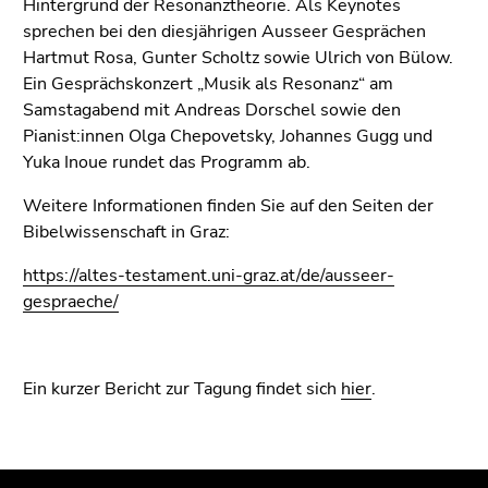
Hintergrund der Resonanztheorie. Als Keynotes
4)
sprechen bei den diesjährigen Ausseer Gesprächen
Zu
Hartmut Rosa, Gunter Scholtz sowie Ulrich von Bülow.
den
Ein Gesprächskonzert „Musik als Resonanz“ am
Zusatzinformationen
Samstagabend mit Andreas Dorschel sowie den
(Zugriffstaste
Pianist:innen Olga Chepovetsky, Johannes Gugg und
5)
Yuka Inoue rundet das Programm ab.
Zu
den
Weitere Informationen finden Sie auf den Seiten der
Seiteneinstellungen
Bibelwissenschaft in Graz:
(Benutzer/Sprache)
(Zugriffstaste
https://altes-testament.uni-graz.at/de/ausseer-
8)
gespraeche/
Zur
Suche
(Zugriffstaste
Ein kurzer Bericht zur Tagung findet sich
hier
.
9)
Ende
dieses
Beginn
Ende
Ende