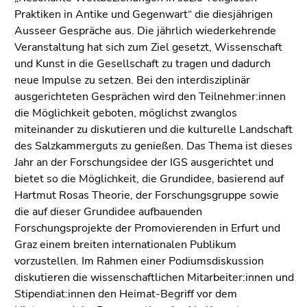
bestätigen
Praktiken in Antike und Gegenwart“ die diesjährigen
Sie diesen
Ausseer Gespräche aus. Die jährlich wiederkehrende
Link.
Veranstaltung hat sich zum Ziel gesetzt, Wissenschaft
und Kunst in die Gesellschaft zu tragen und dadurch
Beginn
Zum
neue Impulse zu setzen. Bei den interdisziplinär
des
Inhalt
ausgerichteten Gesprächen wird den Teilnehmer:innen
Seitenbereichs:
(Zugriffstaste
die Möglichkeit geboten, möglichst zwanglos
Seitenbereiche:
1)
miteinander zu diskutieren und die kulturelle Landschaft
Zur
des Salzkammerguts zu genießen. Das Thema ist dieses
Positionsanzeige
Jahr an der Forschungsidee der IGS ausgerichtet und
(Zugriffstaste
bietet so die Möglichkeit, die Grundidee, basierend auf
2)
Hartmut Rosas Theorie, der Forschungsgruppe sowie
Zur
die auf dieser Grundidee aufbauenden
Hauptnavigation
Forschungsprojekte der Promovierenden in Erfurt und
(Zugriffstaste
Graz einem breiten internationalen Publikum
3)
vorzustellen. Im Rahmen einer Podiumsdiskussion
Zur
diskutieren die wissenschaftlichen Mitarbeiter:innen und
Unternavigation
Stipendiat:innen den Heimat-Begriff vor dem
(Zugriffstaste