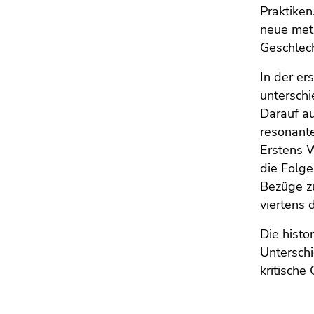
4)
Praktiken
Zu
neue meth
den
Geschlech
Zusatzinformationen
(Zugriffstaste
In der er
5)
unterschi
Zu
Darauf a
den
resonante
Seiteneinstellungen
Erstens W
(Benutzer/Sprache)
die Folg
(Zugriffstaste
Bezüge z
8)
viertens 
Zur
Suche
Die histo
(Zugriffstaste
Unterschi
9)
kritische
Ende
dieses