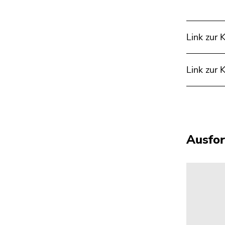
Seitenbereichs.
Zur
Übersicht
Link zur
der
Seitenbereiche
Link zur
Ausfor