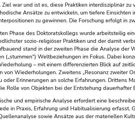
. Ziel war und ist es, diese Praktiken interdisziplinär 
odische Ansätze zu entwickeln, um tiefere Einsichten i
terpositionen zu gewinnen. Die Forschung erfolgt in z
sten Phase des Doktoratskollegs wurde arbeitsteilig ei
edlichster sozio-religiöser Praktiken und der damit ve
ufbauend stand in der zweiten Phase die Analyse der 
n („stummen“) Weltbeziehungen im Fokus. Dabei konzen
iederholung – mit einem differenzierten Blick auf zeit
en von Wiederholungen. Zweitens „Resonanz zweiter Ord
u oder Erinnerungen an solche Erfahrungen. Drittens 
die Rolle von Objekten bei der Entstehung dauerhafter
rische und empirische Analyse erfordert eine beschreib
ede in Praxis, Erfahrung und Habitualisierung erfasst. 
 Quellenanalyse sowie Ansätze aus der materiellen Kul