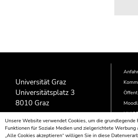
Beginn
Ende
Ende
des
dieses
dieses
Seitenbereichs:
Seitenbereichs.
Seitenbereichs.
Anfahr
Zusatzinformationen:
Zur
Zur
Universität Graz
Kommu
Übersicht
Übersicht
Universitätsplatz 3
Öffent
der
der
Seitenbereiche
Seitenbereiche
8010 Graz
Moodl
UNIGR
Unsere Website verwendet Cookies, um die grundlegende Fu
Funktionen für Soziale Medien und zielgerichtete Werbung a
„Alle Cookies akzeptieren“ willigen Sie in diese Datenvera